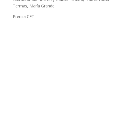
Termas, María Grande.
Prensa CET
Dirección Legal de la CET: Villaguay Nº1168 - CP 3100
– Paraná - Entre Ríos.
Email Secretaría:
camaraentrerianaturismocet@gmail.com