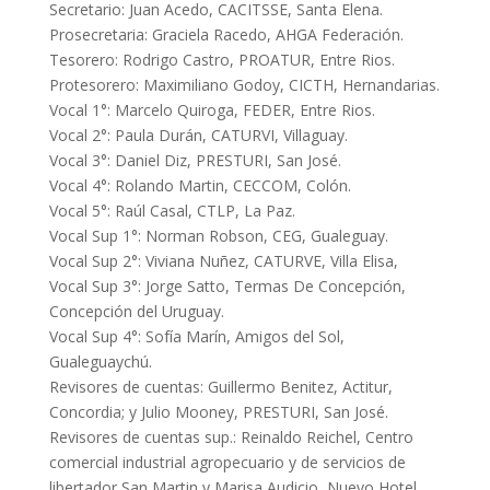
Secretario: Juan Acedo, CACITSSE, Santa Elena.
Prosecretaria: Graciela Racedo, AHGA Federación.
Tesorero: Rodrigo Castro, PROATUR, Entre Rios.
Protesorero: Maximiliano Godoy, CICTH, Hernandarias.
Vocal 1°: Marcelo Quiroga, FEDER, Entre Rios.
Vocal 2°: Paula Durán, CATURVI, Villaguay.
Vocal 3°: Daniel Diz, PRESTURI, San José.
Vocal 4°: Rolando Martin, CECCOM, Colón.
Vocal 5°: Raúl Casal, CTLP, La Paz.
Vocal Sup 1°: Norman Robson, CEG, Gualeguay.
Vocal Sup 2°: Viviana Nuñez, CATURVE, Villa Elisa,
Vocal Sup 3°: Jorge Satto, Termas De Concepción,
Concepción del Uruguay.
Vocal Sup 4°: Sofía Marín, Amigos del Sol,
Gualeguaychú.
Revisores de cuentas: Guillermo Benitez, Actitur,
Concordia; y Julio Mooney, PRESTURI, San José.
Revisores de cuentas sup.: Reinaldo Reichel, Centro
comercial industrial agropecuario y de servicios de
libertador San Martin y Marisa Audicio, Nuevo Hotel