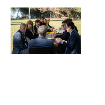
Dirección Legal de la CET: Villaguay Nº1168 - CP 3100
– Paraná - Entre Ríos.
Email Secretaría:
camaraentrerianaturismocet@gmail.com