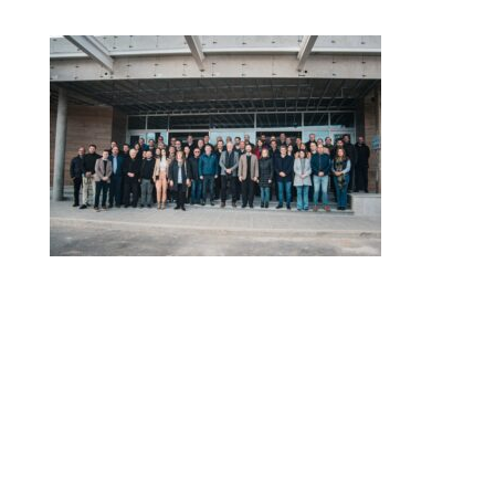
Dirección Legal de la CET: Villaguay Nº1168 - CP 3100
– Paraná - Entre Ríos.
Email Secretaría:
camaraentrerianaturismocet@gmail.com