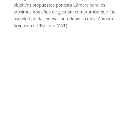
objetivos propuestos por esta Cámara para los
próximos dos años de gestión, compromiso que fue
asumido por las nuevas autoridades con la Cámara
Argentina de Turismo (CAT).
Dirección Legal de la CET: Villaguay Nº1168 - CP 3100
– Paraná - Entre Ríos.
Email Secretaría:
camaraentrerianaturismocet@gmail.com