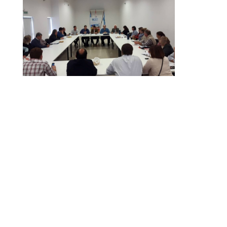
Dirección Legal de la CET: Villaguay Nº1168 - CP 3100
– Paraná - Entre Ríos.
Email Secretaría:
camaraentrerianaturismocet@gmail.com