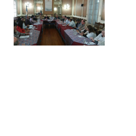
Dirección Legal de la CET: Villaguay Nº1168 - CP 3100
– Paraná - Entre Ríos.
Email Secretaría:
camaraentrerianaturismocet@gmail.com