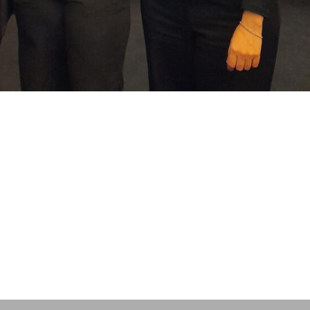
l Secretaría:
araentrerianaturismocet@gm
com