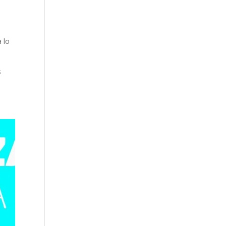
a lo
s