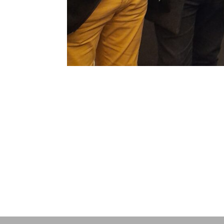
Dirección Legal de la CET:
Emai
Villaguay Nº1168 - CP 3100 –
cam
Paraná - Entre Ríos.
ail.