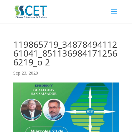
119865719_34878494112
61041_851136984171256
6219_o-2
Sep 23, 2020