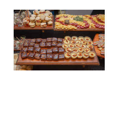
Dirección Legal de la CET: Villaguay Nº1168 - CP 3100
– Paraná - Entre Ríos.
Email Secretaría:
camaraentrerianaturismocet@gmail.com