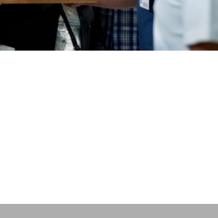
l Secretaría:
araentrerianaturismocet@gm
com