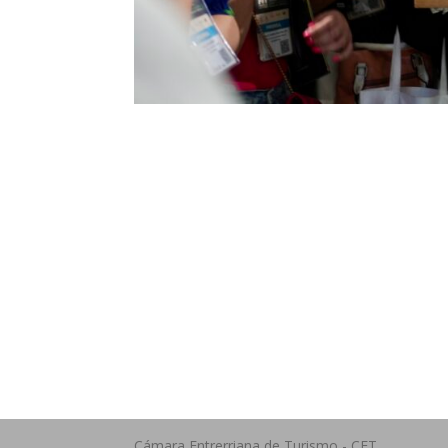
Dirección Legal de la CET:
Emai
Villaguay Nº1168 - CP 3100 –
cam
Paraná - Entre Ríos.
ail.
Cámara Entrerriana de Turismo - CET