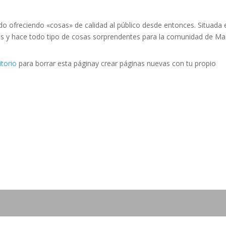
o ofreciendo «cosas» de calidad al público desde entonces. Situada 
s y hace todo tipo de cosas sorprendentes para la comunidad de Mad
itorio
para borrar esta páginay crear páginas nuevas con tu propio
l Secretaría:
araentrerianaturismocet@gm
com