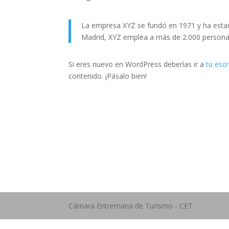
La empresa XYZ se fundó en 1971 y ha estad
Madrid, XYZ emplea a más de 2.000 persona
Si eres nuevo en WordPress deberías ir a
tu escr
contenido. ¡Pásalo bien!
Dirección Legal de la CET:
Emai
Villaguay Nº1168 - CP 3100 –
cam
Paraná - Entre Ríos.
ail.
Cámara Entrerriana de Turismo - CET