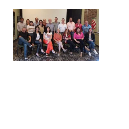
Dirección Legal de la CET: Villaguay Nº1168 - CP 3100
– Paraná - Entre Ríos.
Email Secretaría:
camaraentrerianaturismocet@gmail.com